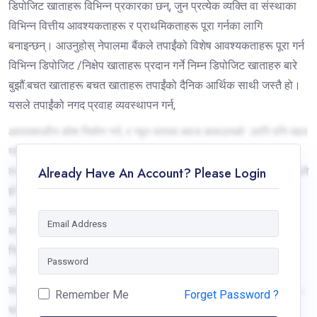
डिपोजिट खाताहरू विभिन्न प्रकारका छन्, जुन प्रत्येक व्यक्ति वा संस्थाका
विभिन्न वित्तीय आवश्यकताहरू र प्राथमिकताहरू पूरा गर्नका लागि
बनाइन्छन्। आउनुहोस् नेपालमा बैंकले तपाईंको विशेष आवश्यकताहरू पूरा गर्न
विभिन्न डिपोजिट /निक्षेप खाताहरू प्रदान गर्ने निम्न डिपोजिट खाताहरु बारे
बुझौं:बचत खाताहरू बचत खाताहरू तपाईंको दैनिक आर्थिक साथी जस्तै हो।
यसले तपाईंको नगद प्रवाह व्यवस्थापन गर्न,
आपतकालीन कोष निर्माण गर्न, र न्यून स्तरमा ब्याज कमाउनको लागि पनि मद्दत
गर्दछ। यद्यपि, बचत खातामा सामान्यतया अन्य खाता भन्दा कम ब्याजदर हुन्छ
Already Have An Account? Please Login
तर यसले तपाईंको पैसामा सजिलो पहुँच प्रस्ताव गर्दछ। अझ सामान्य गरि बुझ्ने
हो भने एउटा साधाहरण व्यक्तिले खाता खोल्दा प्रदान गरिने पहिलो खाता नै
सामान्य बचत खाता हो। बचत खाता विभिन्न प्रकारका हुन्छन् जस्तै सामान्य
बचत, रेमिट्यान्स बचत, महिला बचत, बालबालिका बचत, जेष्ठ नागरिक बचत,
सिद्धार्थ प्लेटिनम बचत खाता, सिद्धार्थ जीवन सुरक्षा बचत खाता, आदि यसका
उदाहरण हुन्। चल्ती खाताहरुबैंक तथा वित्तिय संस्थाले आफ्ना कर्पोरेट
क्लाइन्टहरूका लागि विशेष चालू /चल्ती डिपोजिट खाताहरू उपलब्ध गराउँछ।
Remember Me
Forget Password ?
चालू डिपोजिट खाताले डिपोजिट/जम्मा र निकासी प्रतिबन्धहरूबाट मुक्त