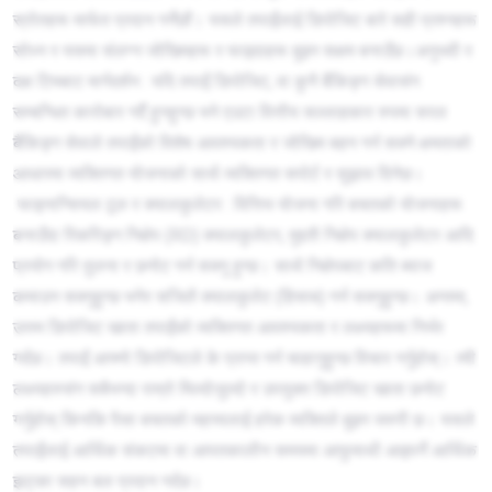
स्रोतहरू मार्फत प्रदान गर्नेछौं। यसले तपाईंलाई डिपोजिट बारे सही प्रश्नहरू
सोध्न र यसमा संलग्न जोखिमहरू र फाइदाहरू बुझ्न सक्षम बनाउँछ।अनुभवी र
दक्ष टिमबाट मार्गदर्शन : यदि तपाईं डिपोजिट, वा कुनै बैंकिङ्ग सेवासंग
सम्बन्धित कारोबार गर्दै हुनहुन्छ भने एउटा वित्तीय सल्लाहकार रुपमा सरल
बैंकिङ्ग सेवाले तपाईंको विशेष आवश्यकता र जोखिम बहन गर्न सक्ने क्षमताको
आधारमा व्यक्तिगत योजनाको साथै व्यक्तिगत सपोर्ट र सुझाव दिनेछ।
फाइनान्सियल टूल र क्यालकुलेटर : वित्तिय योजना गरि बचतको योजनाहरू
बनाउँदा रिकरिङ्ग निक्षेप (RD) क्यालकुलेटर, मुद्दती निक्षेप क्यालकुलेटर आदि
प्रयोग गरि तुलना र छनोट गर्न सक्नु हुन्छ। साथै निक्षेपबाट कति ब्याज
कमाउन सक्नुहुन्छ भनेर सजिलै क्यालकुलेट (हिसाब) गर्न सक्नुहुन्छ। अन्तमा,
उत्तम डिपोजिट खाता तपाईंको व्यक्तिगत आवश्यकता र लक्ष्यहरूमा निर्भर
गर्दछ। तपाईं आफ्नो डिपोजिटले के प्राप्त गर्न चाहानुहुन्छ विचार गर्नुहोस्। त्यी
लक्ष्यहरुसंग सबैभन्दा राम्रो मिल्दोजुल्दो र उपयुक्त डिपोजिट खाता छनोट
गर्नुहोस् किनकि पैसा बचतको महत्त्वलाई हरेक व्यक्तिले बुझ्न जरुरी छ। यसले
तपाईंलाई आर्थिक संकटमा वा आपतकालीन समयमा आफुमाथी आइपर्ने आर्थिक
झट्का सहन बल प्रदान गर्दछ।