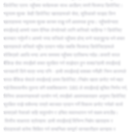
डिपोजिट प्राय: पहुँचमा सर्तहरूका साथ आउँछन् जस्तै फिक्स्ड डिपोजिट।
न्यूनतम शुल्क: केही डिपोजिट खाताहरूको सेवा, सुविधाको फाइदा लिन
खाताहरूमा नयूनतम शुल्क कायम राख्नु पर्ने आवश्यक हुन्छ। पहुँचयोग्यता:
तपाईंलाई आफ्नो रकम दैनिक लेनदेनको लागि कत्तिको चाहिन्छ ? डिपोजिट
बारम्बार गर्नुपर्ने र आफ्नो नगद सजिलो पहुँचमा होस् भन्ने चाहनुहुन्छ भने बचत
खाताहरूले सजिलो पहुँच प्रदान गर्दछ जबकि फिक्स्ड डिपोजिटहरूले
तोकिएको अवधि भन्दा अन्य समयमा पहुँचमा प्रतिबन्ध गर्दछ।कसरी सरल
बैंकिङ सेवा तपाईंको बचत सुरक्षित गर्न साझेदार हुन सक्छ?हामी तपाईंलाई
जानकारी दिने मात्र भन्दा पनि - हामी तपाईंलाई सशक्त गर्नेछौं! निम्न कारणले
सरल बैंकिङ सेवाले तपाईंलाई उत्तम डिपोजिट /निक्षेप खाता छनोट गर्न मद्दत
गर्छ:विश्वसनीय तुलना संगै सशक्तिकरण: SBS ले तपाईंलाई सूचित निर्णय गर्न,
वित्तिय उपकरणहरूको प्रयोग गर्न, तपाईंको आवश्यकताहरु अनुरुप डिपोजिट
सुरक्षित राख्ने सबैभन्दा राम्रो ब्याजदर प्रदान गर्ने विकल्प छनोट गर्नको साथै
कमाएको पैसाको सहि सदुपयोग र उचित व्यवस्थापन गर्न सक्षम बनाउँछ।
वित्तीय साक्षरता स्रोतहरू: हामी तपाईंलाई विभिन्न निक्षेप खाताहरू र
सेवाहरूको बारेमा शिक्षित गर्न सम्बन्धित सम्पूर्ण जानकारीहरु ब्लगहरू र