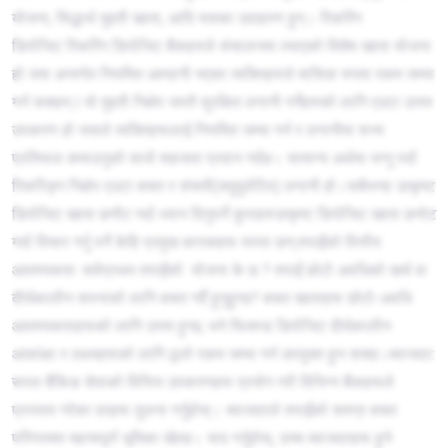
योजना, सिद्धार्थ मुद्दती खाता, आदि यसका उदाहरण हुन्। रिकरिंग
डिपोजिट रिकरिंग डिपोजिट बैंकहरुले संचालनमा ल्याएको विशेष खाता योजना
हो जस अन्तर्गत नियमित आम्दानी भएका व्यक्तिहरुले मासिक रुपमा रकम जम्मा
गर्न सक्छन् I यो मुद्दती निक्षेप जस्तै सुरक्षित लगानी गर्नेहरुको लागि एउटा उत्तम
उपकरण हो जसले व्यक्तिहरूलाई नियमित जम्मा गर्न र लगानीमा सभ्य
प्रतिफल कमाउनुको साथै सहजता प्रदान गर्दछ। सामान्य अर्थमा भन्नु पर्दा
रिकरिङ्ग निक्षेप एउटा बचत र संचयी(क्युमुलेटिव) लगानी हो।सबैभन्दा उत्कृष्ट
डिपोजिट खाता छनौट गर्दा ध्यान दिनुपर्ने कुराहरुउत्कृष्ट डिपोजिट खाता छनोट
गर्दा विचार गर्नु पर्ने केहि प्रमुख कारकहरू यस्ता छन्:तपाईंको वित्तीय
आवश्यकता: सर्वप्रथम तपाईंको योजना के छ ? तपाईं छोटो अवधिको खर्च वा
दीर्घकालीन सपनाको लागि बचत गर्दै हुनुहुन्छ? बचत खाताहरू छोटो-अवधि
आवश्यकताहरूको लागि उत्तम हुन्छ, भने फिक्स्ड डिपोजिट दीर्घकालीन
आकांक्षा र लक्ष्यहरूको लागि ठूलो रकम जम्मा गर्न उपयुक्त हुन सक्छ।ब्याजदर:
सरल बैंकिङ सेवाको वित्तिय उपकरणहरू प्रयोग गरी विभिन्न बैंकहरूले
प्रस्ताव गरेका दरहरू तुलना गर्नुहोस्। ब्याजदरले तपाईंको समग्र बचत
परिणाममा महत्त्वपूर्ण भूमिका खेल्छ। याद गर्नुहोस्, उच्च ब्याजदरहरू हुने