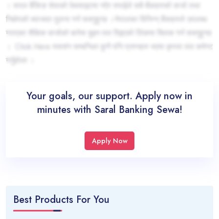
। सरल बैंकिङ सेवाको वेबसाइटमा गऐर तपाईले सबै बैंकहरुको कर्जा तथा
निक्षेपको ब्याजदर तुलना गर्न सक्नुहुन्छ ।नेपालका विभिन्न् बैंकहरुले उपलब्ध
गराएका शैक्षिक कर्जाको बारेमा बुझ्न तल दिइएको लिंकमा क्लिक गर्न सक्नुहुन्छ
। Click Here यससंग सम्बन्धित कुनै पनि प्रश्नहरु भएमा कृपया तल कमेन्ट
गर्नुहोला ।
Your goals, our support. Apply now in
minutes with Saral Banking Sewa!
Apply Now
Best Products For You