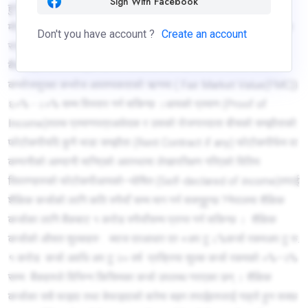
Sign With Facebook
हुनुपर्छ ।धितोको लागि प्रस्तावित सम्पत्तिमा कम्तिमा ८ फिट चौडाईको
मोटरबाटो सहितको १ रोपनी वा बढी क्षेत्रफल भएको हुनुपर्छ ।धितोको रुपमा
Don't you have account ?
Create an account
राख्नुपर्ने सुरक्षण (Security) जग्गा र भवनको दर्ता धितोपरिवारको सदस्य वा
बैंकलाई स्वीकार्य तेस्रो पक्षको व्यक्तिगत ग्यारेन्टीभवनको व्यापक बीमा
कभरेजसुरक्षा कभरेज आवश्यकताको ऋणमा ( Fair Market Value(FMC))
६०% - ८०% सम्म विस्तार गर्न सकिन्छ ।आयको प्रमाण (Proof of
Income)तलब प्रमाणपत्रआवेदक र उसको रोजगारदाता बीचको सम्झौताको
फोटोकपीयदि कुनै भाडा सम्झौता (Rent Contract if any) फोटोकपीर्फम वा
कम्पनीको आम्दानी मानिएको अवस्थामा लेखापरिक्षण गरिएको वितिय
विवरणहरुको फोटोकपीआयको–घोषित (Self-declared of income)तपाई
शैक्षिक कर्जाको लागि कति रुपैयाँ सम्म माग गर्न सक्नुहुन्छ ?नेपालमा शैक्षिक
कर्जाका लागि बैंकबाट १ करोड रुपैयाँसम्म प्राप्त गर्न सकिन्छ । शैक्षिक
कर्जाको औसत शुल्कहरु : ब्याज दरआधार दर +अप टु ८%कर्जा रकमअप टु रु.
१ करोड कर्जा अवधि अप टु २० वर्ष प्रक्रिया शुल्क कर्जा रकमको ०%–२%
सम्म बैंकहरुले विभिन्न किसिमका कर्जा उपलब्ध गराएका छन् । शैक्षिक
कर्जाका सबै फाइदा तथा बेफाइदाको बारेमा बझ्न तपाईहरुलाई गाह्रो हुन सक्छ