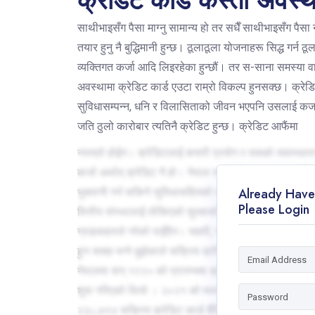
क्रेडिट कार्ड कस्तो अवस्थ
साथीभाइसँग पैसा माग्नु सामान्य हो तर सधैँ साथीभाइसँग पै
तयार हुनु नै बुद्धिमानी हुन्छ। ठूलाठूला योजनाहरू सिद्ध गर्न ठू
व्यक्तिगत कर्जा आदि लिइरहेका हुन्छौं। तर स-साना समस्या 
अवस्थामा क्रेडिट कार्ड एउटा राम्रो विकल्प हुनसक्छ। क्रे
सुविधासम्पन्न, धनि र विलासिताको जीवन भएपनि उसलाई कर्जा अ
जति ठुलो कारोबार त्यतिनै क्रेडिट हुन्छ। क्रेडिट आफैंमा
नराम्रो होईन। क्रेडिटलाई कसरी प्रयोग र यसको व्यवस्थापन गर्
कर्जा अर्थात् क्रेडिट नै हो। नेपाल राष्ट्र बैंक अनुसार "क्र
Already Have
भुक्तानी गर्न सकिने सुविधासहितको कार्ड हो।यस्तो कार्डमा 
Please Login
वित्तीय संस्थालाई तोकिएको शुल्कसहित बुझाउनुपर्दछ।" त्यसो 
ग्राहकहरुले गरेको पाइँदैन। यद्यपी, ग्राहकहरुमा वित्तीय ज्ञ
हुन सक्छ भन्ने बुझेकाले सक्रिय क्रेडिट कार्ड ग्राहकहरु बढ्
नेपालमा सन् १९९० को प्रारम्भमा क्रेडिट कार्ड सेवा पहिलो प
शुरू गरिएको थियो । २०२१ को मध्य जुलाईमा १९२,३७० क्रे
२३८,७९४ सक्रिय क्रेडिट कार्ड बैंकिङ ग्राहकहरु छन् ।क्