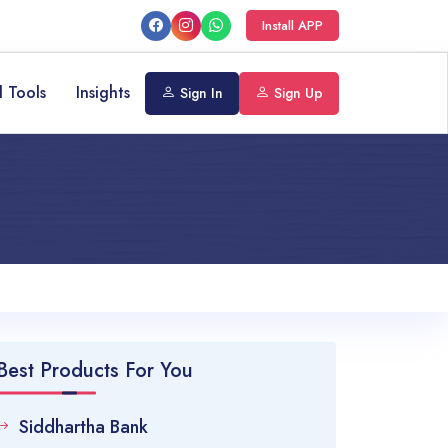
Install APP
l Tools
Insights
Sign In
Sign Up
Best Products For You
Siddhartha Bank