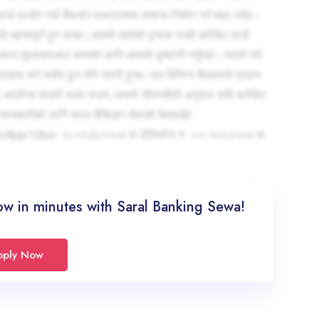
्ड प्रयोग गर्दा बैंकसंग सकारात्मक सम्बन्ध निर्माण गर्न मद्दत गर्दछ।
महत्त्वपूर्ण हुन सक्छ।आफ्नो खर्चको ट्र्याक राख्दै क्रेडिट कार्ड
ब्याज शुल्कहरूबाट बच्नको लागि समयमै भुक्तानी गर्नुपर्छ। त्यस्तै गरी
जदरहरू बारे सचेत हुन पनि जरुरी हुन्छ।थप विभिन्न बैंकहरुले प्रदान
 गर्ने, ब्यालेन्स कसरी थाहा पाउने, आफ्नो जीवनशैली अनुसार सहि क्रेडिट
क जानकारीको लागि सरल बैंकिङ्ग सेवाको वेबसाईट
sApp/Viber: ९८५१३६११०७ वा टेलिफोन नं.: ०१-५२६९१०७ मा
ow in minutes with Saral Banking Sewa!
pply Now