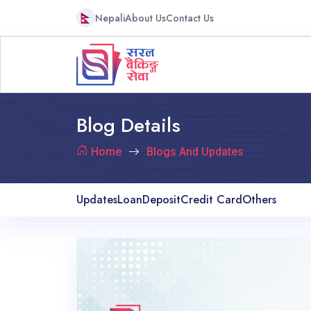
Nepali
About Us
Contact Us
Blog Details
Home
Blogs And Updates
Updates
Loan
Deposit
Credit Card
Others