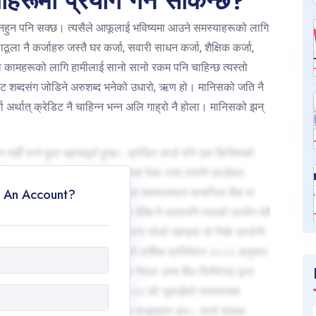
ाहरूमा प्रयोग गर्न सकिन्छ?
सा नहुन पनि सक्छ। त्यसैले आफूलाई भविष्यमा आउने समस्याहरूको लागि
लाठूला नै कर्जाहरु जस्तै घर कर्जा, सवारी साधन कर्जा, शैक्षिक कर्जा,
वा कामहरूको लागि हामीलाई सानो सानो रकम पनि चाहिन्छ त्यस्तो
डिट शब्दसंग जोडिने अरुशब्द भनेको उधारो, ऋण हो। मानिसको जति नै
र्थात् क्रेडिट नै चाहिन्न भन्न अलि गाह्रो नै होला। मानिसको झन्
छौं भन्ने कुरा महत्त्वपूर्ण हुन्छ। क्रेडिट कार्ड पनि एक किसिमको
ेडिट कार्ड भनेको ग्राहकको बैंक खातामा पैसा नभए तापनि कार्डबाट
 An Account?
खर्च भएको रकम कार्डधारकले निश्चित समयपश्चात सम्बन्धित बैंक वा
त, क्रेडिट कार्डको सुरुवात पहिले देखि नै भएतापनि यसको प्रयोग धेरै
ान बढ्दै जाँदा र वित्तीय अनुसासन पालना गरेको खण्डमा यो निकै उपयोगी
दो क्रममा छन्। नेपाल राष्ट्र बैंकको वार्षिक प्रतिवेदन-२०२२ अनुसार
टक नबिल बैंक लिमिटेड (त्यसबेला नेपाल अरब बैंक लिमिटेड) द्वारा
डिट कार्ड ग्राहकहरू थिए भने २०२२ को जुलाईको मध्यसम्ममा
रेडिट कार्डको एक मात्र नभई अनेक फाइदाहरु छन्। साथै यसका