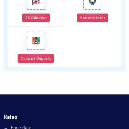
2X Calculator
Compare Loans
Compare Deposits
Rates
Base Rate