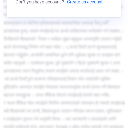
Don't you have account ?
Create an account
अन्य सहायक कागजातहरु सहित सबै आवश्यक जानकारी सही रुपमा उपलब्ध
गराउनु पर्छ ।५.कर्जा लिनु अगाडी वित्तीय सल्लाह लिनुहोस्ः वित्तीय
सल्लाहकार वा मोर्टगेज ब्रोकरहरुको व्यावसायिक सल्लाह लिनु सधैँ
लाभदायक हुन्छ, यसले तपाईलाई घर कर्जा प्रक्रियामा मार्गदर्शन गर्न सक्छन् ।
तिनीहरुले बैंकहरुको नियम र सर्तहरु बुझ्न बहूमूल्य अन्तरदृष्टि प्रदान गर्नुको
साथै योजनाबद्ध निर्णय गर्न मद्दत गर्दछ । ६.कर्जा लिदाँ लाग्ने शुल्कहरुलाई
बेवास्ता गर्नुहुदैनः कर्जासँग सम्बन्धित कुनै पनि लुकेका शुल्क वा दण्डहरु बारे
सचेत रहनुपर्छ । प्रशोधन शुल्क, पुर्व भुक्तानी र ढिलो भुक्तानी शुल्क र अन्य
लागतहरुमा ध्यान दिनुहोस् जसले तपाईको समग्र कर्जालाई असर गर्न सक्छ ।
घर कर्जा लिदाँ हुने सामान्य गल्तिहरुलाई विचार गरेर राम्रोसँग सूचित
दृष्टिकोण अपनाएर तपाईले नेपालमा सफलतापूर्वक कर्जा प्राप्त गर्ने मौकाहरु
बढाउन सक्नुहुन्छ । सरल बैंकिङ सेवाले तपाईलाई कसरी मद्दत गर्नेछ
? सरल बैंकिङ सेवा तपाईको वित्तीय अस्पष्टताको समाधान हो जसले तपाईलाई
सबै बैंकहरुको घर कर्जा, बैकहरुद्धारा प्रदान गरिएका ब्याज दरहरु, सुविधाहरु
र फाईदाहरु तुलना गर्न अनुमति दिन्छ । थप जानकारी र सल्लाहको लागि
तपाईले हामीलाई फोन, व्हाट्सएप, फेसबुक र इमेल मार्फत सम्पर्क गर्न सक्नुहुन्छ