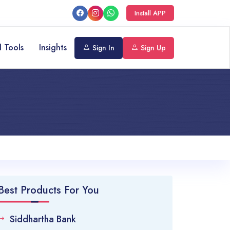
Install APP
l Tools
Insights
Sign In
Sign Up
Best Products For You
Siddhartha Bank