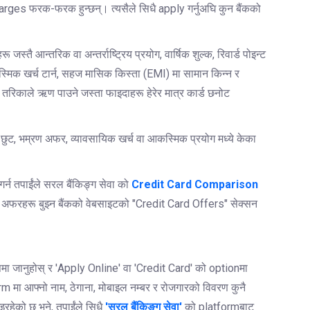
arges फरक-फरक हुन्छन्। त्यसैले सिधै apply गर्नुअघि कुन बैंकको
 जस्तै आन्तरिक वा अन्तर्राष्ट्रिय प्रयोग, वार्षिक शुल्क, रिवार्ड पोइन्ट
कस्मिक खर्च टार्न, सहज मासिक किस्ता (EMI) मा सामान किन्न र
ज तरिकाले ऋण पाउने जस्ता फाइदाहरू हेरेर मात्र कार्ड छनोट
ुट, भम्रण अफर, व्यावसायिक खर्च वा आकस्मिक प्रयोग मध्ये केका
गर्न तपाईंले सरल बैंकिङ्ग सेवा को
Credit Card Comparison
बन्धी अफरहरू बुझ्न बैंकको वेबसाइटको "Credit Card Offers" सेक्सन
पमा जानुहोस् र 'Apply Online' वा 'Credit Card' को optionमा
rm मा आफ्नो नाम, ठेगाना, मोबाइल नम्बर र रोजगारको विवरण कुनै
रहेको छ भने, तपाईंले सिधै
'सरल बैंकिङ्ग सेवा'
को platformबाट