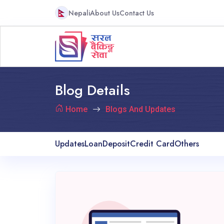
Nepali
About Us
Contact Us
Blog Details
Home
Blogs And Updates
Updates
Loan
Deposit
Credit Card
Others