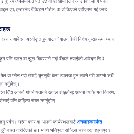
ार्ड कुरियर/मेलमार्फत पठाउँछ वा शाखामा लिन आउनका लागि फोन
बाइल एप, इन्टरनेट बैंकिङ्ग पोर्टल, वा तोकिएको एटीएममा गई कार्ड
राहरू
ित रहन र आवेदन अस्वीकृत हुनबाट जोगाउन केही विशेष कुराहरूमा ध्यान
; कुनै पनि गलत वा झुटा विवरणले गर्दा बैंकले तपाईंको आवेदन सिधै
ल वा फोन गर्दा तपाईं जुनसुकै बेला उपलब्ध हुन सक्ने गरी आफ्नो सधैँ
ग गर्नुहोस्।
ेदन दिँदा आफ्नो गोपनीयताको ख्याल राख्नुहोस्; आफ्नो व्यक्तिगत विवरण,
लाई पनि कहिल्यै सेयर नगर्नुहोस्।
नु पर्दैन। घरैमा बसेर वा आफ्नो कार्यस्थलबाटै
अनलाइनमार्फत
त दुवै बचत गरिदिएको छ। माथि भनिएका सजिला चरणहरू पछ्याएर र