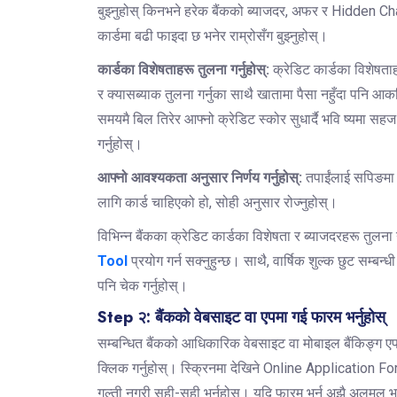
बुझ्नुहोस् किनभने हरेक बैंकको ब्याजदर, अफर र Hidden Ch
कार्डमा बढी फाइदा छ भनेर राम्रोसँग बुझ्नुहोस्।
कार्डका विशेषताहरू तुलना गर्नुहोस्:
क्रेडिट कार्डका विशेषताहरू
र क्यासब्याक तुलना गर्नुका साथै खातामा पैसा नहुँदा पनि आ
समयमै बिल तिरेर आफ्नो क्रेडिट स्कोर सुधार्दै भवि ष्यमा सह
गर्नुहोस्।
आफ्नो आवश्यकता अनुसार निर्णय गर्नुहोस्:
तपाईंलाई सपिङमा छ
लागि कार्ड चाहिएको हो, सोही अनुसार रोज्नुहोस्।
विभिन्न बैंकका क्रेडिट कार्डका विशेषता र ब्याजदरहरू तुलना 
Tool
प्रयोग गर्न सक्नुहुन्छ। साथै, वार्षिक शुल्क छुट सम्
पनि चेक गर्नुहोस्।
Step २: बैंकको वेबसाइट वा एपमा गई फारम भर्नुहोस्
सम्बन्धित बैंकको आधिकारिक वेबसाइट वा मोबाइल बैंकिङ्ग ए
क्लिक गर्नुहोस्। स्क्रिनमा देखिने Online Application Fo
गल्ती नगरी सही-सही भर्नुहोस्। यदि फारम भर्न अझै अलमल भइ